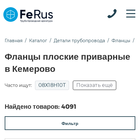
Главная
Каталог
Детали трубопровода
Фланцы
Ф
Фланцы плоские приварные
в Кемерово
08Х18Н10Т
Показать ещё
Часто ищут:
09Г2С
12Х18Н10Т
13ХФА
AISI 304
Найдено товаров:
4091
Ду100
Ду25
Ду50
Ду65
Ду80
Фильтр
Сталь 20