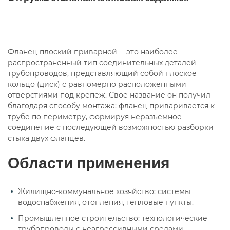
Приварные ГОСТ 12820-80
Приварные ГОСТ 33259-2015
Приварные ДУ100
Приварные ДУ150
Фланец плоский приварной— это наиболее
распространенный тип соединительных деталей
Приварные ДУ200
Приварные ДУ25
трубопроводов, представляющий собой плоское
кольцо (диск) с равномерно расположенными
Приварные ДУ50
Приварные ДУ65
отверстиями под крепеж. Свое название он получил
благодаря способу монтажа: фланец приваривается к
Приварные ДУ80
Ру10
Ру16
Ру25
трубе по периметру, формируя неразъемное
соединение с последующей возможностью разборки
Ру6
стыка двух фланцев.
Области применения
Жилищно-коммунальное хозяйство: системы
водоснабжения, отопления, тепловые пункты.
Промышленное строительство: технологические
трубопроводы с неагрессивными средами.