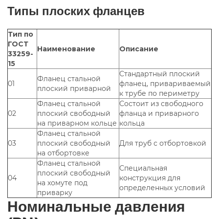
Типы плоских фланцев
Тип по
ГОСТ
Наименование
Описание
33259-
15
Стандартный плоский
Фланец стальной
01
фланец, привариваемый
плоский приварной
к трубе по периметру
Фланец стальной
Состоит из свободного
02
плоский свободный
фланца и приварного
на приварном кольце
кольца
Фланец стальной
03
плоский свободный
Для труб с отбортовкой
на отбортовке
Фланец стальной
Специальная
плоский свободный
04
конструкция для
на хомуте под
определенных условий
приварку
Номинальные давления