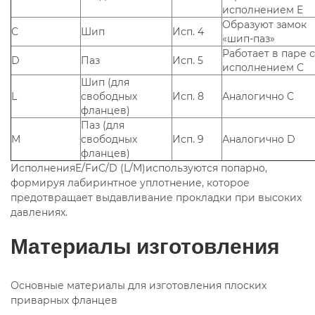
исполнением E
Образуют замок
C
Шип
Исп. 4
«шип-паз»
Работает в паре с
D
Паз
Исп. 5
исполнением C
Шип (для
L
свободных
Исп. 8
Аналогично C
фланцев)
Паз (для
M
свободных
Исп. 9
Аналогично D
фланцев)
ИсполненияE/FиC/D (L/M)используются попарно,
формируя лабиринтное уплотнение, которое
предотвращает выдавливание прокладки при высоких
давлениях.
Материалы изготовления
Основные материалы для изготовления плоских
приварных фланцев