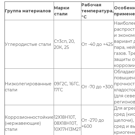
Рабочая
Марки
Особенн
Группа материалов
температура,
стали
примене
°С
Наиболе
распрос
и эконо
Ст3сп, 20,
вариант 
Углеродистые стали
От -40 до +425
20К, 25
пара, не
газов. Т
защиты о
коррози
Обладаю
повышен
Низколегированные
09Г2С, 16ГС,
прочност
От -70 до +300
стали
17ГС
хладосто
(для сев
регионов
Для агре
сред (ки
Коррозионностойкие
12Х18Н10Т,
От -270 до
щелочи),
(нержавеющие)
08Х18Н10Т,
+600
сред и в
стали
10Х17Н13М2Т
криоген