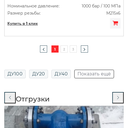
1000 бар / 100 МПа
М215х6
Купить в 1 клик
1
2
3
ДУ100
ДУ20
ДУ40
Показать ещё
ДУ50
Отгрузки