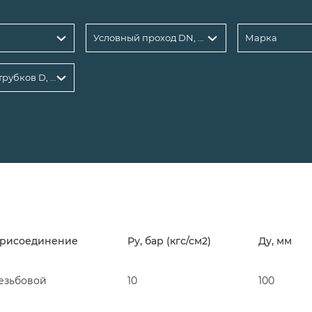
й
Условный проход DN, мм
Марка
Диаметр патрубков D, мм
рисоединение
Ру, бар (кгс/см2)
Ду, мм
езьбовой
10
100