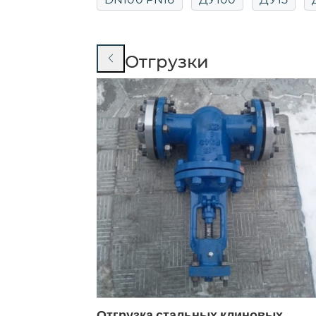
ДУ80
Осевой
Осевой ДУ 80
Отгрузки
 заглушек
Отгрузка стальных клиновых