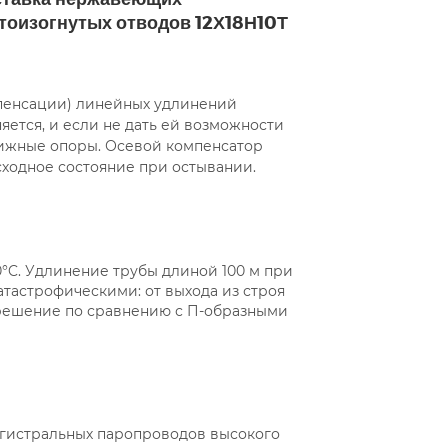
тоизогнутых отводов 12Х18Н10Т
нержавеющи
мпенсации) линейных удлинений
ется, и если не дать ей возможности
вижные опоры. Осевой компенсатор
сходное состояние при остывании.
0°C. Удлинение трубы длиной 100 м при
атастрофическими: от выхода из строя
 решение по сравнению с П-образными
агистральных паропроводов высокого