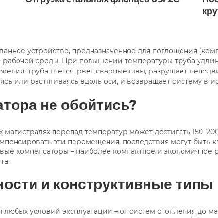
кру
ванное устройство, предназначенное для поглощения (ко
 рабочей среды. При повышении температуры труба удлиня
яжения: труба гнется, рвет сварные швы, разрушает непод
ясь или растягиваясь вдоль оси, и возвращает систему в и
атора не обойтись?
их магистралях перепад температур может достигать 150–20
компенсировать эти перемещения, последствия могут быть к
евые компенсаторы – наиболее компактное и экономичное
та.
ности и конструктивные типы
 любых условий эксплуатации – от систем отопления до м