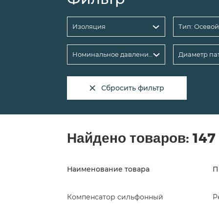
Изоляция
Тип: Осево
Номинальное давление PN, бар
Сбросить фильтр
Найдено товаров:
147
Наименование товара
П
Компенсатор сильфонный
Р