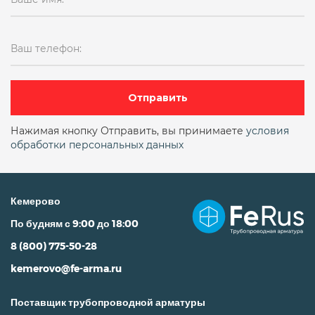
ДУ80
ДУ80 магнитный
ДУ80 сетчатый
Магнитный чугунный
Ваш телефон:
Нержавеющие
ФМФ ДУ100
ФМФ ДУ50
ФМФ ДУ50 РУ16
Отправить
Чугунный
Нажимая кнопку Отправить, вы принимаете
условия
обработки персональных данных
Кемерово
По будням с 9:00 до 18:00
8 (800) 775-50-28
kemerovo@fe-arma.ru
Поставщик трубопроводной арматуры