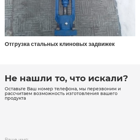
ДУ200 РУ16 магнитный чугунный
ДУ200 сетчатый чугунный
ДУ25
ДУ250
ДУ300
ДУ32
ДУ32 сетчатый
Отгрузка стальных клиновых задвижек
ДУ40
ДУ40 магнитный
ДУ40 сетчатый
ДУ40 чугунный
ДУ50
ДУ50 магнитный чугунный
Не нашли то, что искали?
ДУ50 РУ16 сетчатый
ДУ50 сетчатый
Оставьте Ваш номер телефона, мы перезвоним и
рассчитаем возможность изготовления вашего
продукта
ДУ50 сетчатый чугунный
ДУ50 чугунный
ДУ65
ДУ65 магнитный
ДУ65 сетчатый чугунный
ДУ65 чугунный
Ваше имя: