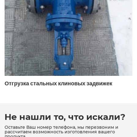
ДУ150 магнитный
ДУ150 РУ16 сетчатый
ДУ150 сетчатый
ДУ150 чугунный
ДУ200
ДУ200 магнитный
ДУ200 РУ16 магнитный чугунный
ДУ200 сетчатый чугунный
ДУ25
ДУ250
ДУ300
ДУ32
ДУ32 сетчатый
Отгрузка стальных клиновых задвижек
ДУ40
ДУ40 магнитный
ДУ40 сетчатый
ДУ40 чугунный
ДУ50
ДУ50 магнитный чугунный
Не нашли то, что искали?
ДУ50 РУ16 сетчатый
ДУ50 сетчатый
Оставьте Ваш номер телефона, мы перезвоним и
рассчитаем возможность изготовления вашего
продукта