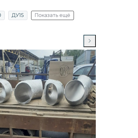
0
ДУ15
Показать ещё
25
ДУ20 PN40
ДУ25
ДУ50 PN16
ДУ50 РУ40
ый ДУ50
Под приварку DN32
У50
Под приварку ст 20
РУ40
евые ДУ15
Фланцевые ДУ20