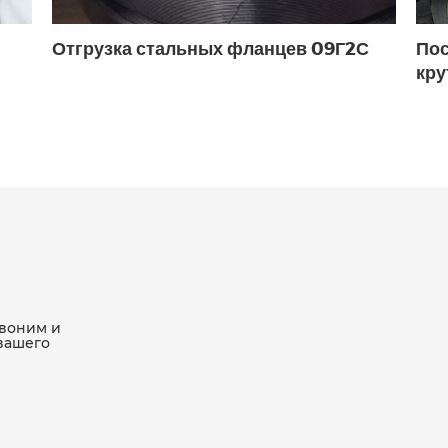
Отгрузка стальных фланцев 09Г2С
Пос
кру
звоним и
вашего