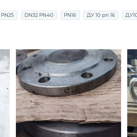
 PN25
DN32 PN40
PN16
ДУ 10 pn 16
ДУ1
15 РУ40
ДУ16
ДУ20
ДУ20 PN16
ДУ20 PN
ДУ40
ДУ40
ДУ40 РУ40
ДУ50
ДУ50
5
Муфтовые ДУ40
Муфтовый ДУ15
Муфтов
рку ДУ15
Под приварку ДУ25
Под приварку Д
роходные ДУ15
Полнопроходные муфтовые ДУ15
ектроприводом ДУ50
Фланцевые DN32
Фланц
У40
Фланцевый ДУ50 РУ16