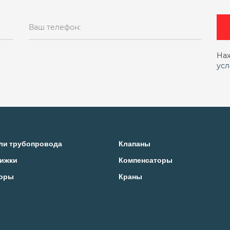
Ваш телефон:
Наж
усл
ли трубопровода
Клапаны
ижки
Компенсаторы
оры
Краны