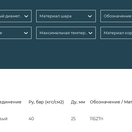
Номинальный диаметр DN, мм: 25
Материал шара
Обозначение
е
Максимальная температура рабочей среды, °С
Материал кор
единение
Ру, бар (кгс/см2)
Ду, мм
Обозначение / Ма
вый
40
25
11Б27п