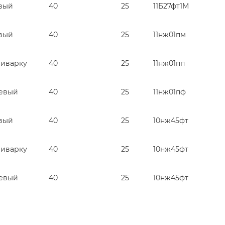
вый
40
25
11Б27фт1М
вый
40
25
11нж01пм
риварку
40
25
11нж01пп
евый
40
25
11нж01пф
вый
40
25
10нж45фт
риварку
40
25
10нж45фт
евый
40
25
10нж45фт