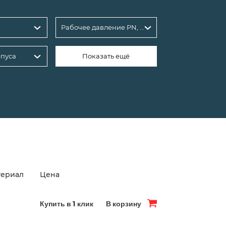
Рабочее давление PN, бар: 40
пуса
Показать ещё
териал
Цена
Купить в 1 клик
В корзину