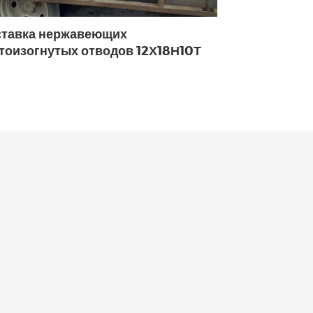
тавка нержавеющих
Поставка пе
тоизогнутых отводов 12Х18Н10Т
нержавеющи