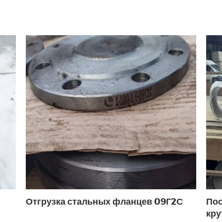
15 РУ40
ДУ16
ДУ20
ДУ20 PN16
ДУ20 PN
ДУ40
ДУ40
ДУ40 РУ40
ДУ50
ДУ50
5
Муфтовые ДУ40
Муфтовый ДУ15
Муфтов
рку ДУ15
Под приварку ДУ25
Под приварку Д
роходные ДУ15
Полнопроходные муфтовые ДУ15
ектроприводом ДУ50
Фланцевые DN32
Фланц
У40
Фланцевый ДУ50 РУ16
Отгрузка стальных фланцев 09Г2С
Пос
кру