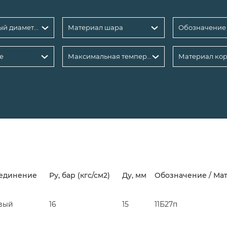
Номинальный диаметр DN, мм: 15
Материал шара
Обозначение
е
Максимальная температура рабочей среды, °С
Материал кор
единение
Ру, бар (кгс/см2)
Ду, мм
Обозначение / Ма
вый
16
15
11Б27п