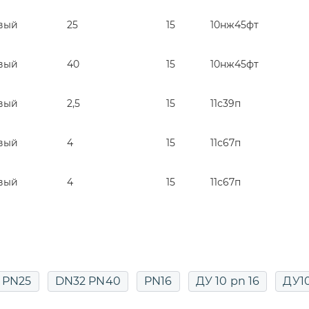
вый
25
15
10нж45фт
вый
40
15
10нж45фт
вый
2,5
15
11с39п
вый
4
15
11с67п
вый
4
15
11с67п
 PN25
DN32 PN40
PN16
ДУ 10 pn 16
ДУ1