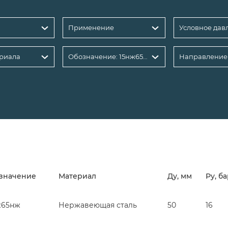
Применение
риала
Обозначение: 15нж65нж
Направление
значение
Материал
Ду, мм
Ру, б
ж65нж
Нержавеющая сталь
50
16