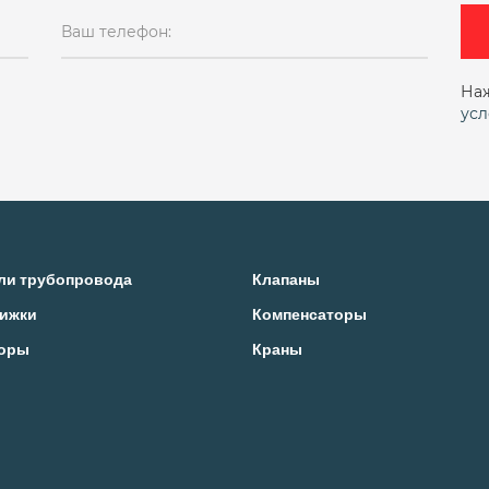
pn16
pn25
Автоматический
Для воды
Ваш телефон:
20 муфтовый
ду200
ду25
ду25 муфтовый
ду32 муфтовый
ду32 фланцевый
ду40
Наж
усл
у50 фланцевый
ду65
ду80
Муфтовые
Му
 приварку
Проходной
Проходной муфтовый
Ручной
С электроприводом
Сальниковые
жавеющий
Сильфонный ручной
Сильфонный
ли трубопровода
Клапаны
ижки
Компенсаторы
ые
Фланцевый ду40
Чугунные
Чугунные 
оры
Краны
ый проходной