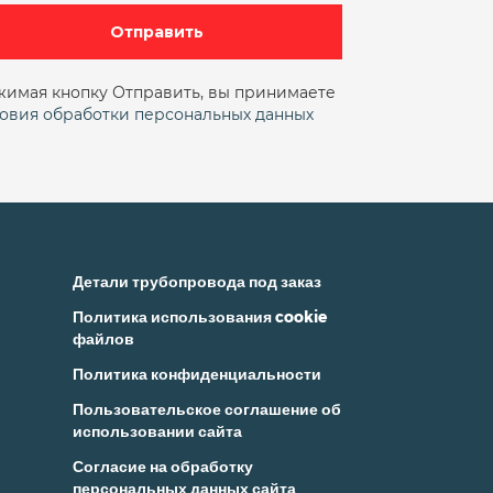
ду 25 ру 16
ду100
ду15
Отправить
ду25 ру16 фланцевый
имая кнопку Отправить, вы принимаете
ду40 ру16
ДУ50
овия обработки персональных данных
фтовый ду 15
Проходной муфтовый ду25
Сальниковый фланцевый
 фланцевый
Стальной
Детали трубопровода под заказ
Политика использования cookie
муфтовые
файлов
Политика конфиденциальности
Пользовательское соглашение об
использовании сайта
Согласие на обработку
персональных данных сайта