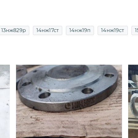
13нж829р
14нж17ст
14нж19п
14нж19ст
1
25
15кч16п
15кч16п ду50
15кч16п фланцевый
15кч16п1 ду50 ру25
15кч18п
15кч18п ду 20
15кч18п ду20 ру16
15кч18п ду25
15кч18п ду25 
овый
15кч18п проходной
15кч18п чугунный
п ду25
15кч19п ду25 ру16
15кч19п ду32
15кч19
5кч19п фланцевый
15кч19п чугунный фланцевый
22нж
15нж22п
15нж40п
15нж57нж
15нж5
15нж65нж ду50
15нж65п34
15нж66п
15