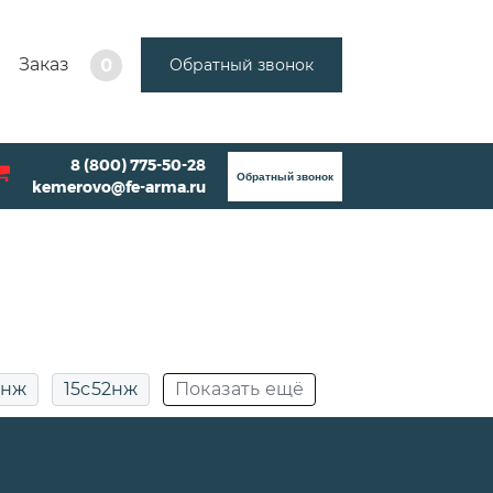
Заказ
Обратный звонок
0
8 (800) 775-50-28
Обратный звонок
kemerovo@fe-arma.ru
2нж
15с52нж
Показать ещё
ДУ50
Муфтовые