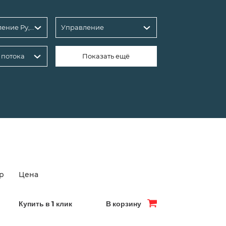
Условное давление Ру, бар
Управление
 потока
Показать ещё
ар
Цена
Купить в 1 клик
В корзину