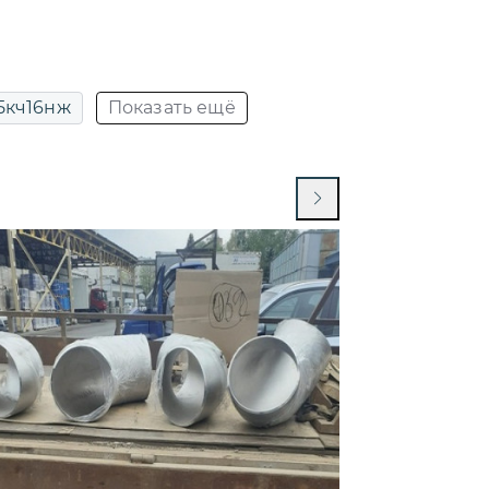
5кч16нж
Показать ещё
15кч16п1
15кч16п1 ду32
15кч18п ду 50
15кч18п ду15
ру16
15кч18п ду32
15кч18п чугунный муфтовый
п ду32 ру16
15кч19п ду50 ру16
15лс68нж
15нж11бк
8нж
15нж65нж
нж68нж
15нж6бк