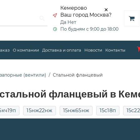
Кемерово
✕
Ваш город Москва?
Да
Нет
По будням с 9:00 до 18:00
заказ
О компании
Доставка и оплата
Новости
Контакты
запорные (вентили)
Стальной фланцевый
 стальной фланцевый в Кем
5кч19п
15нж22нж
15нж65нж
15с18п
15с2
у50
15с65п
15с68нж
pn25
Для воды