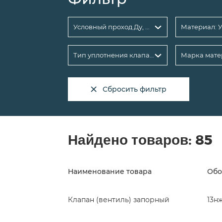
Условный проход Ду, мм
Тип уплотнения клапана
Марка мате
Сбросить фильтр
Найдено товаров:
85
Наименование товара
Обо
Клапан (вентиль) запорный
13н