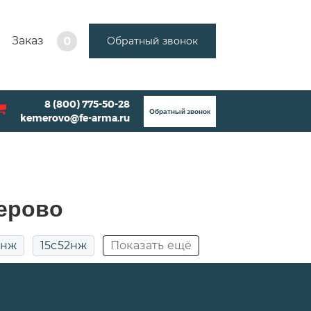
Заказ
Обратный звонок
0
8 (800) 775-50-28
Обратный звонок
kemerovo@fe-arma.ru
ерово
2нж
15с52нж
Показать ещё
ДУ50
Муфтовые