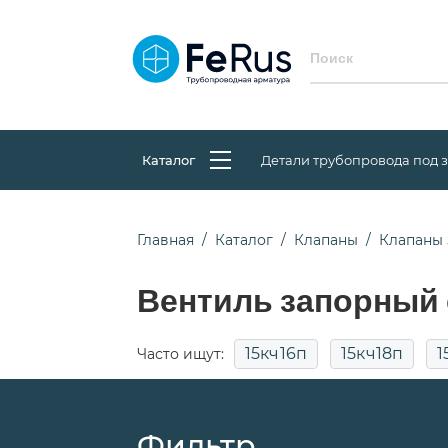
Каталог
Детали трубопровода под 
Главная
Каталог
Клапаны
Клапаны 
Вентиль запорный
15кч16п
15кч18п
1
Часто ищут:
15с52нж9
15с65нж
15с65нж д
Фильтр
Сильфонные
Фланцевые