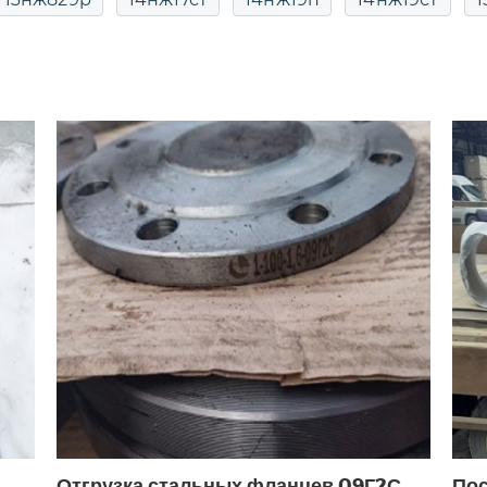
25
15кч16п
15кч16п ду50
15кч16п фланцевый
15кч16п1 ду50 ру25
15кч18п
15кч18п ду 20
15кч18п ду20 ру16
15кч18п ду25
15кч18п ду25 
овый
15кч18п проходной
15кч18п чугунный
п ду25
15кч19п ду25 ру16
15кч19п ду32
15кч19
5кч19п фланцевый
15кч19п чугунный фланцевый
22нж
15нж22п
15нж40п
15нж57нж
15нж5
15нж65нж ду50
15нж65п34
15нж66п
15
15с12п
15с13бк
15с13п
15с18нж
15с18нж 
15с22нж ду150 ру40
15с22нж ду20
15с22нж ду2
Отгрузка стальных фланцев 09Г2С
Пос