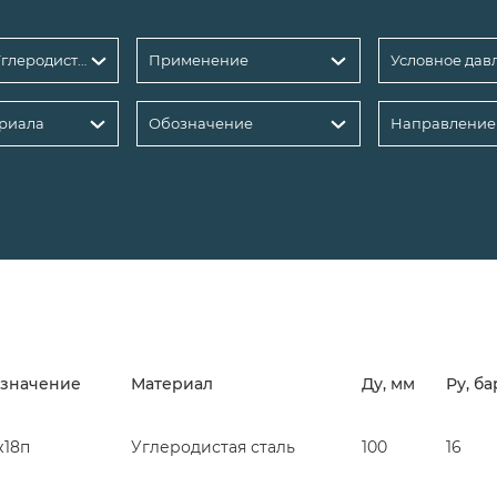
Материал: Углеродистая сталь
Применение
риала
Обозначение
Направление
значение
Материал
Ду, мм
Ру, ба
ж18п
Углеродистая сталь
100
16