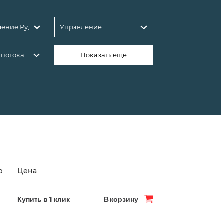
Условное давление Ру, бар
Управление
 потока
Показать ещё
р
Цена
Купить в 1 клик
В корзину