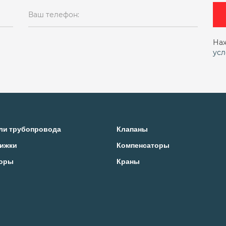
pn16
pn25
Автоматический
Для воды
Ваш телефон:
20 муфтовый
ду200
ду25
ду25 муфтовый
ду32 муфтовый
ду32 фланцевый
ду40
Наж
усл
у50 фланцевый
ду65
ду80
Муфтовые
Му
 приварку
Проходной
Проходной муфтовый
Ручной
С электроприводом
Сальниковые
жавеющий
Сильфонный ручной
Сильфонный
ли трубопровода
Клапаны
ижки
Компенсаторы
ые
Фланцевый ду40
Чугунные
Чугунные 
оры
Краны
ый проходной