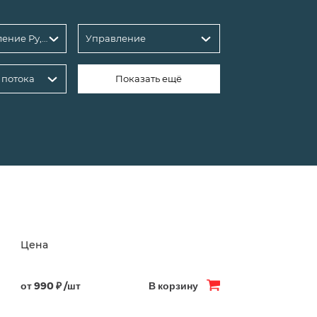
Условное давление Ру, бар: 25
Управление
 потока
Показать ещё
Цена
от 990 ₽ /шт
В корзину