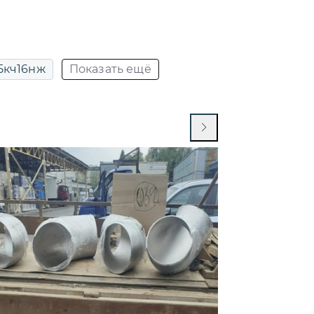
5кч16нж
Показать ещё
15кч16п1
15кч16п1 ду32
15кч18п ду 50
15кч18п ду15
ру16
15кч18п ду32
15кч18п чугунный муфтовый
п ду32 ру16
15кч19п ду50 ру16
15лс68нж
15нж11бк
8нж
15нж65нж
нж68нж
15нж6бк