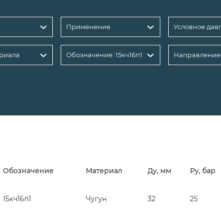
Применение
риала
Обозначение: 15кч16п1
Направление
Обозначение
Материал
Ду, мм
Ру, бар
15кч16п1
Чугун
32
25