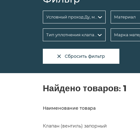
Условный проход Ду, мм: 32
Материал
Тип уплотнения клапана
Марка мате
Сбросить фильтр
Найдено товаров:
1
Наименование товара
Клапан (вентиль) запорный