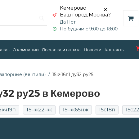
Кемерово
✕
Ваш город Москва?
Да
Нет
По будням с 9:00 до 18:00
заказ
О компании
Доставка и оплата
Новости
Контакты
запорные (вентили)
15кч16п1 ду32 ру25
у32 ру25 в Кемерово
5кч19п
15нж22нж
15нж65нж
15с18п
15с2
у50
15с65п
15с68нж
pn25
Для воды