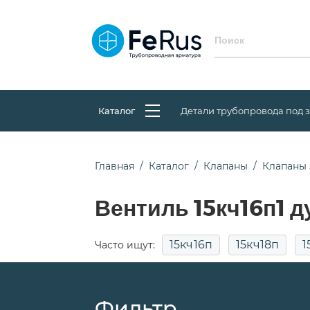
Каталог
Детали трубопровода под 
Главная
Каталог
Клапаны
Клапаны 
Вентиль 15кч16п1 д
15кч16п
15кч18п
1
Часто ищут:
15с52нж9
15с65нж
15с65нж д
Фильтр
Сильфонные
Фланцевые