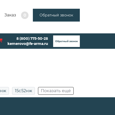
Заказ
Обратный звонок
0
8 (800) 775-50-28
Обратный звонок
kemerovo@fe-arma.ru
2нж
15с52нж
Показать ещё
ДУ50
Муфтовые