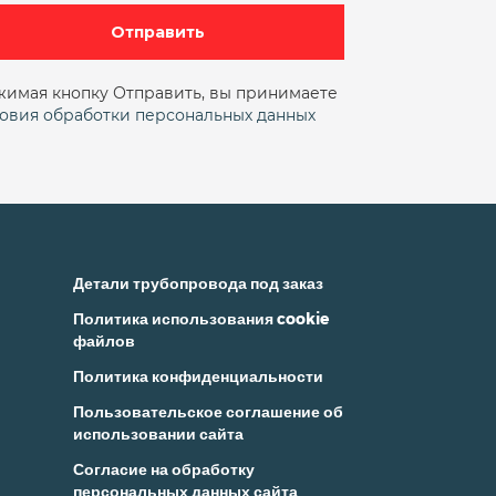
ду 25 ру 16
ду100
ду15
Отправить
ду25 ру16 фланцевый
имая кнопку Отправить, вы принимаете
ду40 ру16
ДУ50
овия обработки персональных данных
фтовый ду 15
Проходной муфтовый ду25
Сальниковый фланцевый
 фланцевый
Стальной
Детали трубопровода под заказ
Политика использования cookie
муфтовые
файлов
Политика конфиденциальности
Пользовательское соглашение об
использовании сайта
Согласие на обработку
персональных данных сайта