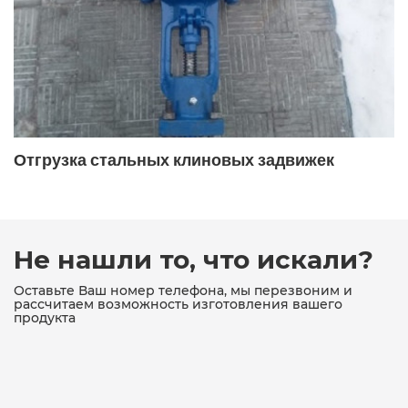
19с47нж ДУ400
19с53нж
19с53нж ду100 ру40
19с53нж ду50
19с53нж ду80
19с53нж ду80 ру40
19с76нж
19с76нж ду80 ру16
Отгрузка стальных клиновых задвижек
19с76нж поворотный
19с76нж поворотный фланцевый
19ч16бр
19ч16бр ДУ150
19ч21бр
19ч21бр ду100
Не нашли то, что искали?
19ч21бр ду100 ру16
19ч21бр ду150
Оставьте Ваш номер телефона, мы перезвоним и
рассчитаем возможность изготовления вашего
продукта
19ч21бр ду150 ру16
19ч21бр ДУ200
19ч21бр ду50
19ч21бр ДУ80
19ч21бр поворотный межфланцевый