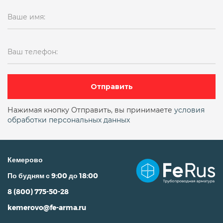
Ваше имя:
19ч21бр поворотный однодисковый
19ч24бр
19ч24бр ду300
pn16
Ваш телефон:
двухстворчатый (аналог 19ч21бр)
Двухстворчатый межфланцевый
Отправить
Двухстворчатый чугунный
ду10
Нажимая кнопку Отправить, вы принимаете
условия
обработки персональных данных
ДУ100
ДУ100 двухстворчатый межфланцевый
Кемерово
ду100 межфланцевый
По будням с 9:00 до 18:00
ду100 поворотный фланцевый
8 (800) 775-50-28
ДУ100 РУ16
kemerovo@fe-arma.ru