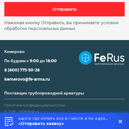
Двухстворчатый межфланцевый
Отправить
Двухстворчатый чугунный
ду10
Нажимая кнопку Отправить, вы принимаете
условия
обработки персональных данных
ДУ100
ДУ100 двухстворчатый межфланцевый
Кемерово
ду100 межфланцевый
По будням с 9:00 до 18:00
ду100 поворотный фланцевый
8 (800) 775-50-28
ДУ100 РУ16
kemerovo@fe-arma.ru
ДУ100 РУ16 двухстворчатый межфланцевый
Поставщик трубопроводной арматуры
ду100 фланцевый
ду100 чугунный
Политика конфиденциальностии
© 2019 - 2026 FeRus
ду1000
ду125
ДУ15
ДУ150
ИЩЕТЕ ГДЕ КУПИТЬ ВСЕ В 1 МЕСТЕ И ПО АДЕКВАТНОЙ ЦЕНЕ?
Не является публичной офертой
«Отправить заявку»
ду150 межфланцевый