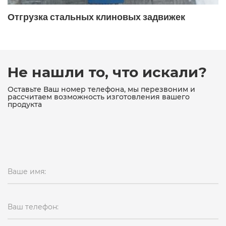
19с76нж
19с76нж ду80 ру16
Отгрузка стальных клиновых задвижек
19с76нж поворотный
19с76нж поворотный фланцевый
19ч16бр
19ч16бр ДУ150
19ч21бр
19ч21бр ду100
Не нашли то, что искали?
19ч21бр ду100 ру16
19ч21бр ду150
Оставьте Ваш номер телефона, мы перезвоним и
рассчитаем возможность изготовления вашего
продукта
19ч21бр ду150 ру16
19ч21бр ДУ200
19ч21бр ду50
19ч21бр ДУ80
19ч21бр поворотный межфланцевый
Ваше имя:
19ч21бр поворотный однодисковый
19ч24бр
19ч24бр ду300
pn16
Ваш телефон:
двухстворчатый (аналог 19ч21бр)