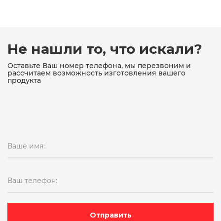
19с76нж поворотный
19с76нж поворотный фланцевый
19ч16бр
19ч16бр ДУ150
19ч21бр
19ч21бр ду100
Не нашли то, что искали?
19ч21бр ду100 ру16
19ч21бр ду150
Оставьте Ваш номер телефона, мы перезвоним и
рассчитаем возможность изготовления вашего
продукта
19ч21бр ду150 ру16
19ч21бр ДУ200
19ч21бр ду50
19ч21бр ДУ80
19ч21бр поворотный межфланцевый
Ваше имя:
19ч21бр поворотный однодисковый
19ч24бр
19ч24бр ду300
pn16
Ваш телефон:
двухстворчатый (аналог 19ч21бр)
Двухстворчатый межфланцевый
Отправить