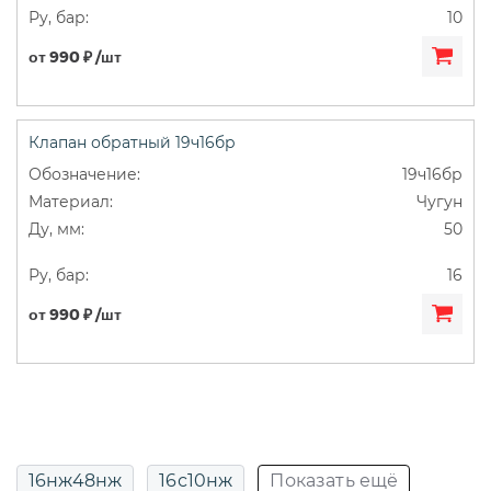
10
от 990 ₽ /шт
Клапан обратный 19ч16бр
19ч16бр
Чугун
50
16
от 990 ₽ /шт
16нж48нж
16с10нж
Показать ещё