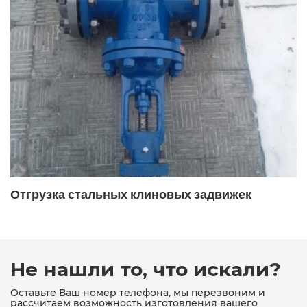
19с38нж межфланцевый
19с38нж под приварку
19с38нж фланцевый
19с47нж
19с47нж ДУ400
19с53нж
19с53нж ду100 ру40
19с53нж ду50
19с53нж ду80
19с53нж ду80 ру40
19с76нж
19с76нж ду80 ру16
Отгрузка стальных клиновых задвижек
19с76нж поворотный
19с76нж поворотный фланцевый
19ч16бр
19ч16бр ДУ150
19ч21бр
19ч21бр ду100
Не нашли то, что искали?
19ч21бр ду100 ру16
19ч21бр ду150
Оставьте Ваш номер телефона, мы перезвоним и
рассчитаем возможность изготовления вашего