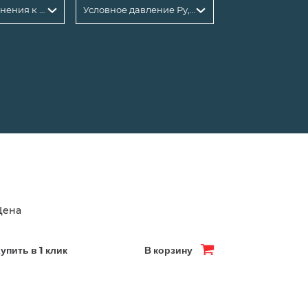
Тип присоединения к трубопроводу
Условное давление Ру, бар
Цена
упить в 1 клик
В корзину