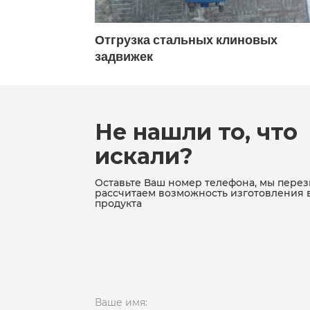
ДУ150
ду150 межфланцевый
 заглушек
Отгрузка стальных клиновых
ду200 межфланцевый
ДУ200 Р
задвижек
ду250 межфланцевый
ДУ250 ф
ДУ32
ДУ32 РУ16
ду32 ру16 
Не нашли то, что
ду40 фланцевый
ДУ400
ДУ
искали?
ду50 двухстворчатый межфланце
Оставьте Ваш номер телефона, мы пере
рассчитаем возможность изготовления 
ду50 ру16 межфланцевый
ДУ50
продукта
ду50 чугунный
ДУ500
ДУ60
ду80 двухстворчатый межфланце
ДУ80 РУ16 межфланцевый
ДУ8
Ваше имя: