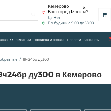
Кемерово
✕
Ваш город Москва?
Да
Нет
По будням с 9:00 до 18:00
заказ
О компании
Доставка и оплата
Новости
Контакты
 обратные
19ч24бр ду300
9ч24бр ду300 в Кемерово