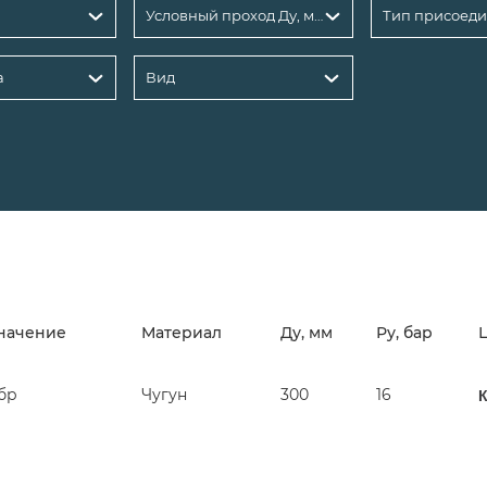
Условный проход Ду, мм: 300
а
Вид
начение
Материал
Ду, мм
Ру, бар
бр
Чугун
300
16
К