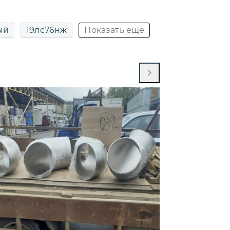
ый
19лс76нж
Показать ещё
у
19с38нж фланцевый
53нж ду80
19с53нж ду80 ру40
цевый
19ч16бр
19ч21бр ду150 ру16
ый
рчатый (аналог 19ч21бр)
й фланцевый
ДУ100 РУ16
ду1000
ду125
ДУ15