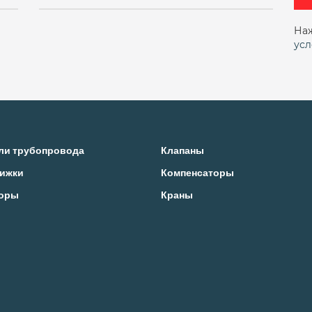
Нержавеющий
Поворотный
Поворотный чу
ной
Подъемный фланцевый
Подъемный флан
Наж
усл
нный двухстворчатый межфланцевый
Чугунный
ли трубопровода
Клапаны
ижки
Компенсаторы
оры
Краны