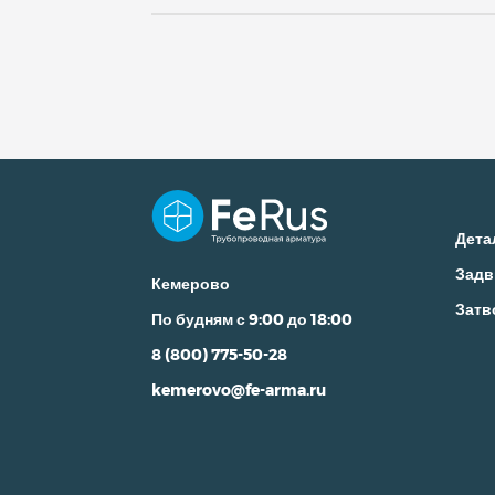
Межфланцевый двустворчатый
Подъемный
Подъемный сталь
Фланцевый
Чугунный
Чугу
Чугунный фланцевый
Дета
Задв
Кемерово
Затв
По будням с 9:00 до 18:00
8 (800) 775-50-28
kemerovo@fe-arma.ru