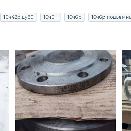
16ч42р ду80
16ч6п
16ч6р
16ч6р подъемн
19с38нж межфланцевый
19с38нж под приварк
53нж
19с53нж ду100 ру40
19с53нж ду50
19с
19с76нж поворотный
19с76нж поворотный флан
бр ду100
19ч21бр ду100 ру16
19ч21бр ду150
19ч21бр ДУ80
19ч21бр поворотный межфланцев
й
19ч24бр
19ч24бр ду300
pn16
двухство
Двухстворчатый чугунный
ду10
ДУ100
евый
ду100 межфланцевый
ду100 поворотны
ланцевый
ду100 фланцевый
ду100 чугунный