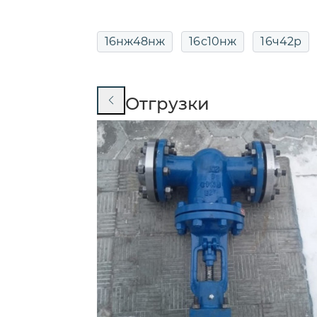
16нж48нж
16с10нж
16ч42р
19нж53нж
19с17нж
19с38нж
Отгрузки
19с47нж
19с47нж ДУ400
19с
19с76нж
19с76нж ду80 ру16
19ч16бр ДУ150
19ч21бр
19ч21
19ч21бр ДУ200
19ч21бр ду50
19ч21бр поворотный однодисковы
Двухстворчатый межфланцевый
ДУ100 двухстворчатый межфланц
ДУ100 РУ16 двухстворчатый межф